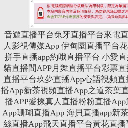
依'電腦網際網路分級辦法'為限制級，限定為年滿
1
本站內影音內容及各項條款。為防範未滿
18
歲之
金會TICRF分級服務
的安裝與設定。
(為還給愛護
音遊直播平台兔牙直播平台來電直
人影視傳媒App 伊甸園直播平台花
拼手直播app約哦直播平台 小
貓直播間APP月舞直播平台彩票直播
直播平台玖夢直播App心語視頻直播
播App新茶視頻直播App之道茶葉
播APP愛撩真人直播粉粉直播A
App珊瑚直播App 海貝直播ap
絲直播App飛天直播平台黃花直