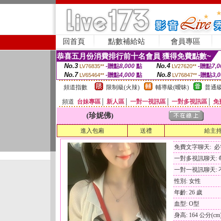
回首頁
點數補給站
會員專區
恭喜五月份消費排行前十名會員 獲得免費點數~
No.3
No.4
-贈點
8,000
點
-贈點
7,0
LV76835**
LV27620**
No.7
No.8
-贈點
4,000
點
-贈點
3,
LV65464**
LV76847**
頻道指數
限制級(火辣)
輔導級(曖昧)
普通級
頻道
台妹專區
│
新人區
│
一對一視訊區
│
一對多視訊區
│
免
(珍妮佛)
進入包廂
送禮
給主
免費文字聊天: 
一對多視訊聊天: 每
一對一視訊聊天: 
性別: 女性
年齡: 26 歲
血型: O型
身高: 164 公分(cm