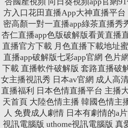
杏國產視頻 向日葵視頻app官網9
方入口花田直播App大神直播平台 
密高顏一對一直播app綠茶直播秀秀
杏仁直播app色版破解版看黃直
直播官方下載 月色直播下載地址
直播app破解版七彩app官網
色片
下載
直播軟件破解版
套路直播破
女主播視訊秀
日本av官網
成人高
直播福利
日本色情直播平台
主播
天首頁
大陸色情主播
韓國色情主
人
免費成人劇情
日本有劇情的a片
視訊電腦版
uthome視訊電腦版
真