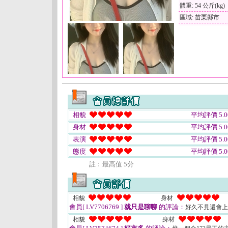
體重: 54 公斤(kg)
區域: 苗栗縣市
相貌
平均評價 5.0
身材
平均評價 5.0
表演
平均評價 5.0
態度
平均評價 5.0
註﹕最高值 5分
相貌
身材
會員[ LV7706769 ]
就只是聊聊
的評論：
好久不見還會
相貌
身材