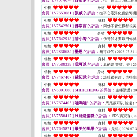
會員[ LV7574674 ]
好市多
的評論：
推一個全173最正的
相貌
身材
會員[ LV7653081 ]
張威
的評論：
撫平心靈淨化腦袋阿彌
相貌
身材
會員[ LV7542501 ]
佛常言
的評論：
阿佛不管怎樣都很
相貌
身材
會員[ LV7642918 ]
請小聲
的評論：
佛哥我才要敲門你就
相貌
身材
會員[ LV2830685 ]
墨恩
的評論：
無可取代
( 2026-07-31 1
相貌
身材
會員[ LV7580339 ]
我可以
的評論：
真的是 寶寶。香
( 20
相貌
身材
會員[ LV7467407 ]
黛拓武
的評論：
談吐很有趣，也很幽
相貌
身材
會員[ LV6801688 ]
SHIHCHENG
的評論：
主播讚讚
( 2
相貌
身材
會員[ LV7674405 ]
哇嗚哇?
的評論：
馬尾很可以 給過
( 
相貌
身材
會員[ LV7558417 ]
只能是偏愛
的評論：
1523 寶寶香
( 2
相貌
身材
會員[ LV7645871 ]
最美的風景
的評論：
是妮
( 2026-07-3
相貌
身材