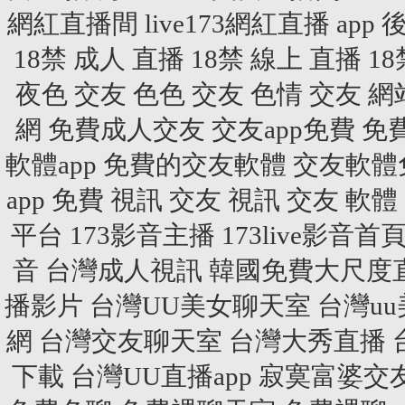
網紅直播間
live173網紅直播 app
後
18禁 成人 直播
18禁 線上 直播
1
夜色 交友
色色 交友
色情 交友 網
網
免費成人交友
交友app免費
免費
軟體app
免費的交友軟體
交友軟體
app
免費 視訊 交友
視訊 交友 軟體
平台
173影音主播
173live影音首
音
台灣成人視訊
韓國免費大尺度直
播影片
台灣UU美女聊天室
台灣u
網
台灣交友聊天室
台灣大秀直播
下載
台灣UU直播app
寂寞富婆交