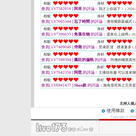
相貌
身材
會員[ LV7582816 ]
阿肖
的評論：
我才上你就下！
( 2026-
相貌
身材
會員[ LV7605344 ]
忘了時間
的評論：
佛哥嘴唇最威武
( 
相貌
身材
會員[ LV7396635 ]
角落生物
的評論：
還會在上線嗎
( 20
相貌
身材
會員[ LV7409040 ]
侍衛
的評論：
受液匪淺 穫液量多
( 
相貌
身材
會員[ LV7599394 ]
瘋狂的偏執
的評論：
阿佛的嘴唇真
相貌
身材
會員[ LV7642358 ]
阿毘
的評論：
主播很有趣 可以進來
相貌
身材
會員[ LV6941437 ]
Shan款
的評論：
無角度死角之完美
主持人個
使用條款
Copyright © 202