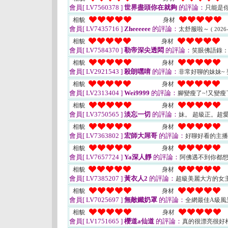
會員[ LV7560378 ]
世界盡頭你在就夠
的評論：
只能是
相貌
身材
會員[ LV7435716 ]
Zheeeeee
的評論：
太舒服啦～
( 2026
相貌
身材
會員[ LV7584370 ]
勒帝深尖透悶
的評論：
笑眼佛語錄：
相貌
身材
會員[ LV2921543 ]
殺朗嘿唷
的評論：
非常好聊的妹妹~
相貌
身材
會員[ LV2313404 ]
Wei9999
的評論：
腳變瘦了~!又變瘦
相貌
身材
會員[ LV3750565 ]
淡忘一切
的評論：
妹。 超級正。超
相貌
身材
會員[ LV7363802 ]
宏師大屌哥
的評論：
好聊好看的主播~
相貌
身材
會員[ LV7657724 ]
Ya深人靜
的評論：
阿佛遇不到你都
相貌
身材
會員[ LV7385207 ]
黃衣人2
的評論：
超級美麗大方的女主
相貌
身材
會員[ LV7025697 ]
無敵鐵奶罩
的評論：
全網最佳A級風
相貌
身材
會員[ LV1751665 ]
櫻道a仙道
的評論：
真的很漂亮很好